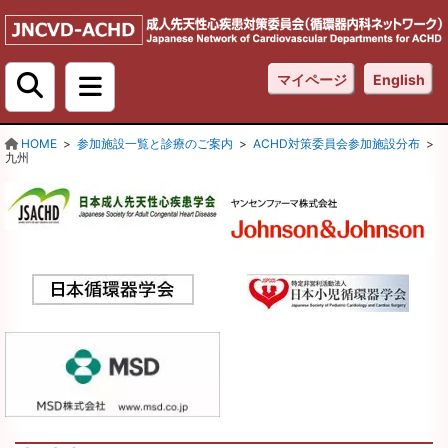
マイページ
English


検
HOME
参加施設一覧と診療のご案内
ACHD対策委員会参加施設分布
索:
九州